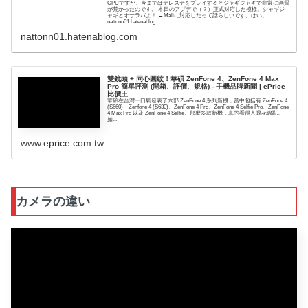
CPUですが、今まではデレステをプレイするとジャギジャギで非常に画質
が荒かったのです。 本日のアプデで（？）正式対応した模様。ジャギジ
ャギとオサラバよ！ →Maliに対応したって話らしいです。はい。
nattonn01.hatenablog....
nattonn01.hatenablog.com
雙鏡頭 + 同心圓紋！華碩 ZenFone 4、ZenFone 4 Max
Pro 簡單評測 (開箱、評價、規格) - 手機品牌新聞 | ePrice
比價王
華碩在台灣一口氣發表了六部 ZenFone 4 系列新機，當中包括有 ZenFone 4
(S660)、Zenfone 4 (S630)、ZenFone 4 Pro、ZenFone 4 Selfie Pro、ZenFone
4 Max Pro 以及 ZenFone 4 Selfie。那麼多款新機，真的看得人眼花繚亂。
如...
www.eprice.com.tw
カメラの違い