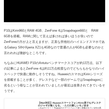
P10はKirin960とRAM 4GB、ZenFone 4はSnapdragon660と RAM
6GBを搭載。RAMに関して言えば多ければ多いほうが良いので
ZenFoneの方が上と言えますが、正直な所他社のハイエンドスマホであ
るGalaxy S8やXperia XZ1も4GBなので普通の人が6GBも必要なのかと
言われれば微妙なところです。
ちなみにHUAWEI P10のAntutuベンチマークスコアが約13万点、以下
の記事によるとZenFone 4は約11万点程度なのでどちらもかなりのハイ
スペックで快適に動作しそうですね。HuaweiのスマホはKirinシリーズ
を搭載することが多く、デレステなど一部のゲームではSnapdragonに
劣るという様なことが言われていましたが最近は改善されてきているそ
うです。
【Mali対応】HuaweiスマートフォンKirin系でもデレステ
のジャギが無くなる。 - ただの新しいモノ好き
これはヤバイ！！ Huaweiのスマートフォンで多く搭載されているKirin系