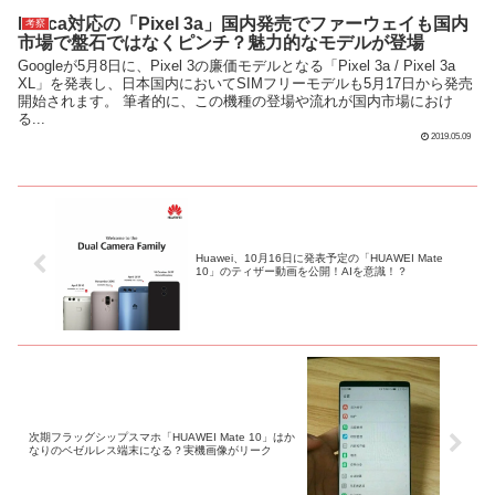
Felica対応の「Pixel 3a」国内発売でファーウェイも国内
考察
市場で盤石ではなくピンチ？魅力的なモデルが登場
Googleが5月8日に、Pixel 3の廉価モデルとなる「Pixel 3a / Pixel 3a
XL」を発表し、日本国内においてSIMフリーモデルも5月17日から発売
開始されます。 筆者的に、この機種の登場や流れが国内市場におけ
る...
2019.05.09
Huawei、10月16日に発表予定の「HUAWEI Mate
10」のティザー動画を公開！AIを意識！？
次期フラッグシップスマホ「HUAWEI Mate 10」はか
なりのベゼルレス端末になる？実機画像がリーク