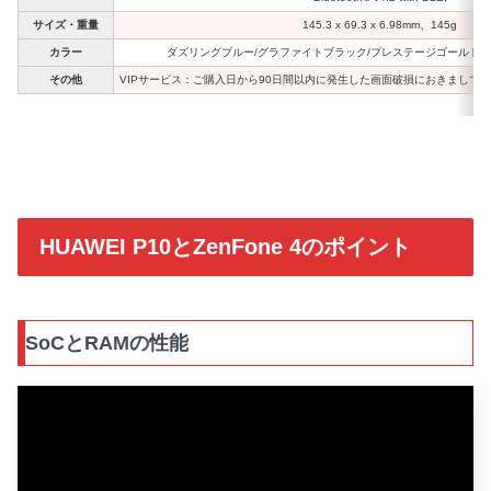
サイズ・重量
145.3 x 69.3 x 6.98mm、145g
カラー
ダズリングブルー/グラファイトブラック/プレステージゴールド/
その他
VIPサービス：ご購入日から90日間以内に発生した画面破損におきまして
HUAWEI P10とZenFone 4のポイント
SoCとRAMの性能