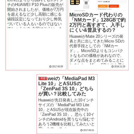
チのHUAWEI P10 Plusの販売が
開始されましたが、価格が7万円
を超えるなど少し高額に感じる
MicroSDカード代わりの
値段設定になっており少し怖気
「NMカード」128GBで約
づいている人もいるのではない
2万円と高すぎて、入手し
でしょうか？ 今回はそういった
にくい&普及するの？
人のためにAm...
HuaweiがMate 20シリーズの発
表と共に出してきたMicro SDの
代替手段としての「NMカー
ド」。MicroSDよりもコンパク
トなものの価格があれなので、
ダメな点をまとめてみることに
しました。 Micro SDよりも遥か
2017.06.09
2018.11.29
に高...
Huaweiの「MediaPad M3
考察
Lite 10」とASUSの
「ZenPad 3S 10」どちら
が買い？比較してみた
Huaweiが先日発表した10インチ
サイズの「MediaPad M3 Lite
10」とASUSが現在販売中の
「ZenPad 3S 10」。恐らく10イ
ンチのAndroidを買うなら悩むで
あろう2機種を比較してみたいと
思います。 スペ...
2017.06.01