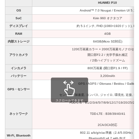
HUAWEI P10
OS
Android™ 7.0 Nougat / Emotion UI 5.1
SoC
Kirin 960 オクタコア
ディスプレイ
約 5.1インチ, FHD (1080×1920ドット), IPS
RAM
4GB
内部ストレージ
64GB(Micro SD対応)
1200万画素カラー + 2000万画素モノクロセン
アウトカメラ
開口部F2.2 / 光学手振れ補正
/ 2倍ハイブリッドズーム
インカメラ
800万画素 (開口部F1.9 / FF)
バッテリー
3,200mAh
GPS / AGPS / Glonass / Beidou / Galileo
GPS・センサー
センサー：加速度, コンパス, ジャイロ, 環境光, 近接, HA
スクロールできます
FDD-LTE : B1/2/3/4/5/7/8/9/12/17/19/20/25/26/
ネットワーク
TDD-LTE : B38/39/40/41
2CA/3CA対応
802.11 a/b/g/n/ac準拠（2.4/5.0GHz）,
Wi-Fi, Bluetooth
Bluetooth® v4.2 with BLE,