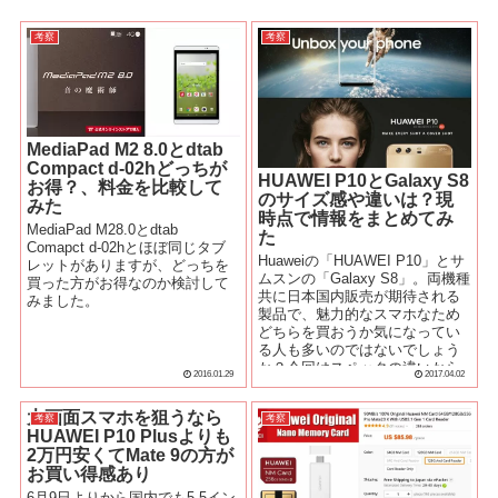
考察
考察
MediaPad M2 8.0とdtab
Compact d-02hどっちが
HUAWEI P10とGalaxy S8
お得？、料金を比較して
のサイズ感や違いは？現
みた
時点で情報をまとめてみ
MediaPad M28.0とdtab
た
Comapct d-02hとほぼ同じタブ
Huaweiの「HUAWEI P10」とサ
レットがありますが、どっちを
ムスンの「Galaxy S8」。両機種
買った方がお得なのか検討して
共に日本国内販売が期待される
みました。
製品で、魅力的なスマホなため
どちらを買おうか気になってい
る人も多いのではないでしょう
か？今回はスペックの違いから
2016.01.29
2017.04.02
見るべきポイントを探...
大画面スマホを狙うなら
考察
考察
HUAWEI P10 Plusよりも
2万円安くてMate 9の方が
お買い得感あり
6月9日よりから国内でも5.5イン