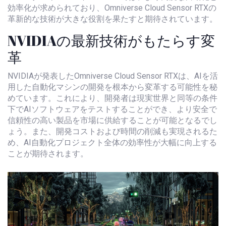
効率化が求められており、Omniverse Cloud Sensor RTXの
革新的な技術が大きな役割を果たすと期待されています。
NVIDIAの最新技術がもたらす変
革
NVIDIAが発表したOmniverse Cloud Sensor RTXは、AIを活
用した自動化マシンの開発を根本から変革する可能性を秘
めています。これにより、開発者は現実世界と同等の条件
下でAIソフトウェアをテストすることができ、より安全で
信頼性の高い製品を市場に供給することが可能となるでし
ょう。また、開発コストおよび時間の削減も実現されるた
め、AI自動化プロジェクト全体の効率性が大幅に向上する
ことが期待されます。