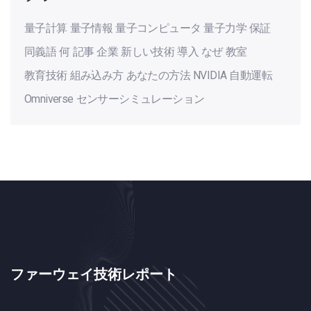
量子計算
量子情報
量子コンピュータ
量子力学
保証
同義語
何
記事
企業
新しい技術
導入
なぜ
教室
教育技術
組み込み方
あなたの方法
NVIDIA
自動運転
Omniverse
センサーシミュレーション
ファーウェイ技術レポート