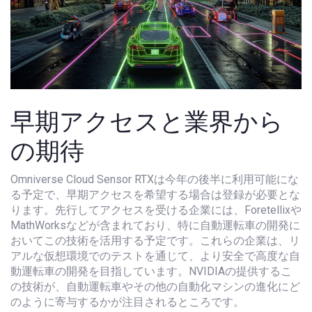
早期アクセスと業界から
の期待
Omniverse Cloud Sensor RTXは今年の後半に利用可能にな
る予定で、早期アクセスを希望する場合は登録が必要とな
ります。先行してアクセスを受ける企業には、Foretellixや
MathWorksなどが含まれており、特に自動運転車の開発に
おいてこの技術を活用する予定です。これらの企業は、リ
アルな仮想環境でのテストを通じて、より安全で高度な自
動運転車の開発を目指しています。NVIDIAの提供するこ
の技術が、自動運転車やその他の自動化マシンの進化にど
のように寄与するかが注目されるところです。