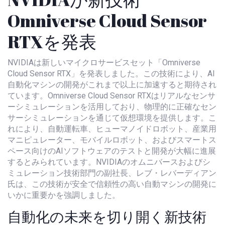
Omniverse Cloud Sensor
RTXを発表
NVIDIAは新しいマイクロサービスセット「Omniverse
Cloud Sensor RTX」を発表しました。この技術により、AI
自動化マシンの開発がこれまで以上に加速すると期待され
ています。Omniverse Cloud Sensor RTXはリアルなセンサ
ーシミュレーションを活用しており、物理的に正確なセン
サーシミュレーションを通じて仮想環境を提供します。こ
れにより、自動運転車、ヒューマノイドロボット、産業用
マニピュレーター、モバイルロボット、およびスマートス
ペース向けのAIソフトウェアのテストと開発が大幅に進展
するとみられています。NVIDIAのオムニバースおよびシ
ミュレーション技術部門の副社長、レブ・レバーディアン
氏は、この技術が安全で信頼性の高い自動マシンの開発に
いかに重要かを強調しました。
自動化の未来を切り開く新技術