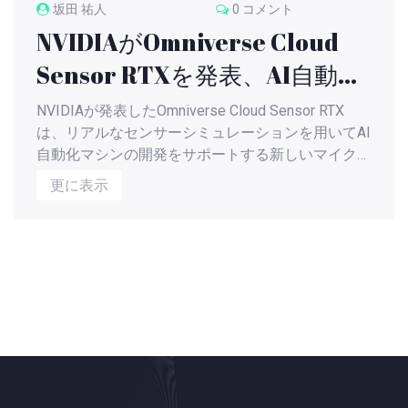
坂田 祐人
0 コメント
NVIDIAがOmniverse Cloud
Sensor RTXを発表、AI自動化
マシンの開発を加速
NVIDIAが発表したOmniverse Cloud Sensor RTX
は、リアルなセンサーシミュレーションを用いてAI
自動化マシンの開発をサポートする新しいマイクロ
サービスセットです。この技術は開発者が仮想環境
更に表示
でAIソフトウェアをテストすることを可能にし、安
全性の向上とコスト・時間の削減を実現します。