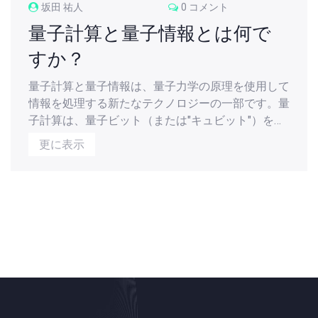
坂田 祐人
0 コメント
量子計算と量子情報とは何で
すか？
量子計算と量子情報は、量子力学の原理を使用して
情報を処理する新たなテクノロジーの一部です。量
子計算は、量子ビット（または"キュビット"）を使
用して情報をエンコードし、計算を行います。一
更に表示
方、量子情報は、量子系に存在する情報の性質とそ
の操作に関する学問です。これらの技術は、情報処
理の速度を大幅に上げ、新しい種類のアルゴリズム
を実行する能力を持っています。素晴らしいこと
に、これらのテクノロジーは、未来のコンピューテ
ィングの可能性を大幅に広げてくれます。