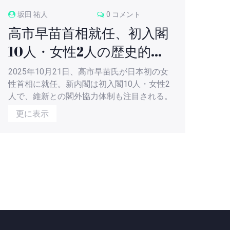
坂田 祐人
0 コメント
高市早苗首相就任、初入閣
10人・女性2人の歴史的内
閣が誕生
2025年10月21日、高市早苗氏が日本初の女
性首相に就任。新内閣は初入閣10人・女性2
人で、維新との閣外協力体制も注目される。
更に表示