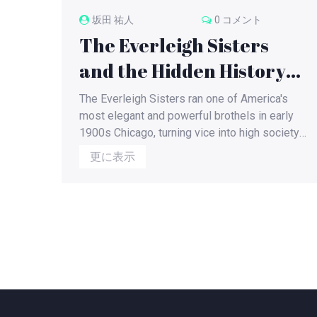
坂田 祐人
0 コメント
The Everleigh Sisters
and the Hidden History
of Historic Brothels
The Everleigh Sisters ran one of America's
most elegant and powerful brothels in early
1900s Chicago, turning vice into high society.
Their story reveals how class, control, and
更に表示
beauty shaped underground economies.