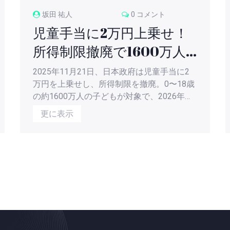
坂田 祐人
0 コメント
児童手当に2万円上乗せ！
所得制限撤廃で1600万人
の家庭が対象に
2025年11月21日、日本政府は児童手当に2
万円を上乗せし、所得制限を撤廃。0〜18歳
の約1600万人の子どもが対象で、2026年春
から支給開始。こども家庭庁が主導し、少子
更に表示
化対策の転換点となる。