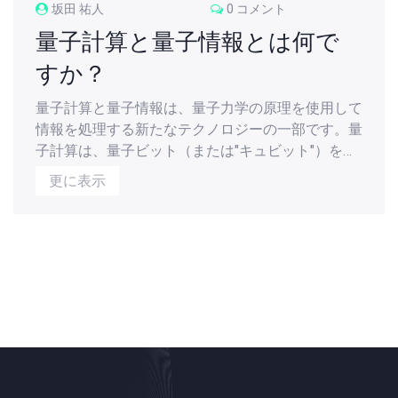
坂田 祐人
0 コメント
量子計算と量子情報とは何で
すか？
量子計算と量子情報は、量子力学の原理を使用して
情報を処理する新たなテクノロジーの一部です。量
子計算は、量子ビット（または"キュビット"）を使
用して情報をエンコードし、計算を行います。一
更に表示
方、量子情報は、量子系に存在する情報の性質とそ
の操作に関する学問です。これらの技術は、情報処
理の速度を大幅に上げ、新しい種類のアルゴリズム
を実行する能力を持っています。素晴らしいこと
に、これらのテクノロジーは、未来のコンピューテ
ィングの可能性を大幅に広げてくれます。