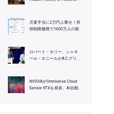
Brothels
児童手当に2万円上乗せ！所
得制限撤廃で1600万人の家
庭が対象に
ロバート・ホリー、シャキ
ール・オニールがA.C.グリー
ンのぬいぐるみを股に着用
したLocker Room prankを暴
露
NVIDIAがOmniverse Cloud
Sensor RTXを発表、AI自動
化マシンの開発を加速