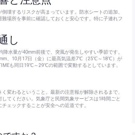
が倒壊するリスクが高まっています。防水シートの追加、
避難場所を事前に確認しておくと安心です。特に子連れフ
。
通し
平均降水量が40mm前後で、突風が発生しやすい季節です。
mm、10月17日（金）に最高気温差7℃（25℃～18℃）が
TIME
も同日19℃～29℃の範囲で変動するとしています。
きく変わるということ。最新の注意報が解除されるまで、
討してください。気象庁と民間気象サービスは1時間ごと
にチェックすることが安全への近道です。