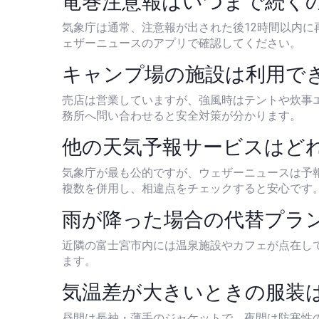
竜巻注意報はいつまで続く
気象庁は通常、注意報が出された後12時間以内
ェザーニュースのアプリで確認してください。
キャンプ場の施設は利用で
売店は営業していますが、強風時はテントや炊事
務所へ問い合わせると安全対策が分かります。
他の天気予報サービスはど
気象庁が最も公的ですが、ウェザーニュースは予報精度
複数を併用し、相違点をチェックすると安心です
雨が降った場合の代替プラ
近隣の富士宮市内には温泉施設やカフェが点在し
ます。
気温差が大きいときの服装
昼間は長袖・薄手のジャケットで、夜間は防寒性