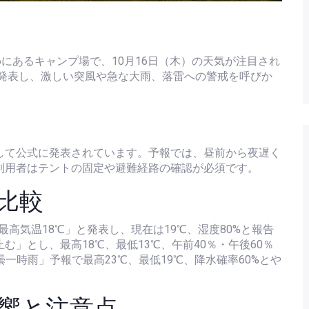
56にあるキャンプ場で、10月16日（木）の天気が注目され
発表し、激しい突風や急な大雨、落雷への警戒を呼びか
して公式に発表されています。予報では、昼前から夜遅く
利用者はテントの固定や避難経路の確認が必須です。
比較
、最高気温18℃」と発表し、現在は19℃、湿度80%と報告
む」とし、最高18℃、最低13℃、午前40％・午後60％
曇一時雨」予報で最高23℃、最低19℃、降水確率60%とや
響と注意点