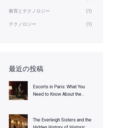
教育とテクノロジー
(1)
テクノロジー
(1)
最近の投稿
Escorts in Paris: What You
Need to Know About the
City’s Nightlife Reality
The Everleigh Sisters and the
Hidden History of Historic