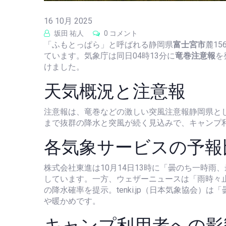
16 10月 2025
坂田 祐人
0 コメント
「ふもとっぱら」と呼ばれる静岡県
富士宮市
麓1
ています。
気象庁
は同日04時13分に
竜巻注意報
を
けました。
天気概況と注意報
注意報は、
竜巻などの激しい突風注意報
静岡県
と
まで抜群の降水と突風が続く見込みで、キャンプ
各気象サービスの予報
株式会社東進
は10月14日13時に「曇のち一時雨
しています。一方、
ウェザーニュース
は「雨時々止
の降水確率を提示。
tenki.jp（日本気象協会）
は「
や暖かめです。
キャンプ利用者への影