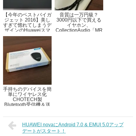
【今年のベストバイガ
音質は一万円級？
ジェット 2016】美し
3000円以下で買える
すぎて惚れてしまうデ
イヤホン、
ザインのHuaweiスマ
CollectionAudio「MR
ホ
012」レビュー
手持ちのデバイスを簡
単にワイヤレス化
CHOTECH製
Blutetooth受信機＆送
信機
HUAWEI novaにAndroid 7.0 & EMUI 5.0アップ
デートがスタート！