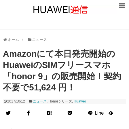
ニュース
Huawei通信
スマホレビュー
ホーム
ニュース
アクセサリーレビュー
Amazonにて本日発売開始の
考察
HuaweiのSIMフリースマホ
イベント
「honor 9」の販売開始！契約
Hua通Dev
不要で51,624 円！
お問い合わせ
2017/10/12
ニュース
,
Honorシリーズ
,
Huawei