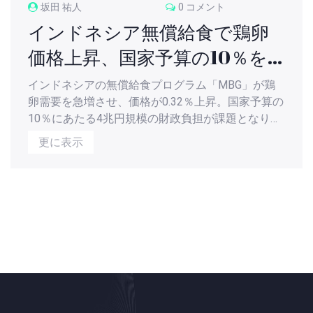
坂田 祐人
0 コメント
インドネシア無償給食で鶏卵
価格上昇、国家予算の10％を
食い込む
インドネシアの無償給食プログラム「MBG」が鶏
卵需要を急増させ、価格が0.32％上昇。国家予算の
10％にあたる4兆円規模の財政負担が課題となり、
世界の卵価格高騰と重なり、持続可能性が問われて
更に表示
いる。