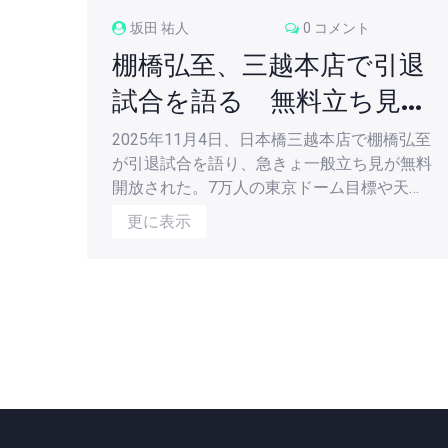
坂田 祐人
0 コメント
棚橋弘至、三越本店で引退
試合を語る 無料立ち見で
ファンと熱い交流
2025年11月4日、日本橋三越本店で棚橋弘至
が引退試合を語り、急きょ一般立ち見が無料
開放された。7万人の東京ドーム目標や天女
像の前での熱い言葉に、ファンは感動した。
更に表示